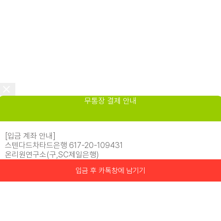
무통장 결제 안내
[입금 계좌 안내]
스텐다드차타드은행 617-20-109431
온리원연구소(구,SC제일은행)
입금 후 카톡창에 남기기