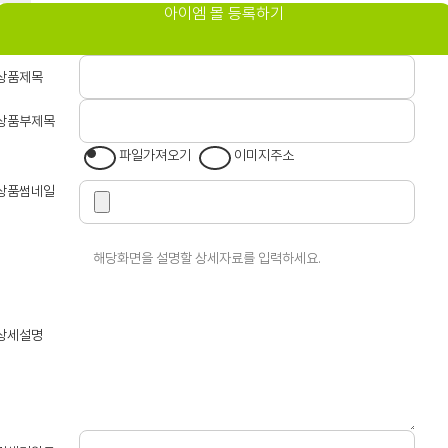
아이엠 몰 등록하기
상품제목
상품부제목
파일가져오기
이미지주소
상품썸네일
상세설명