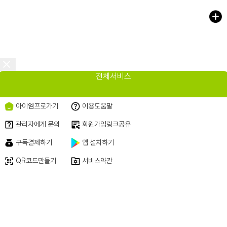
<
전체서비스
아이엠프로가기
이용도움말
관리자에게 문의
회원가입링크공유
원챗 AI-OS
● 운영 비서
구독결제하기
앱 설치하기
QR코드만들기
서비스약관