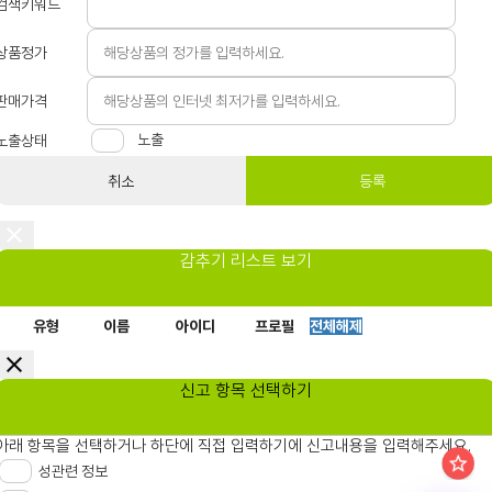
검색키워드
상품정가
판매가격
노출
노출상태
취소
등록
감추기 리스트 보기
유형
이름
아이디
프로필
전체해제
신고 항목 선택하기
아래 항목을 선택하거나 하단에 직접 입력하기에 신고내용을 입력해주세요.
성관련 정보