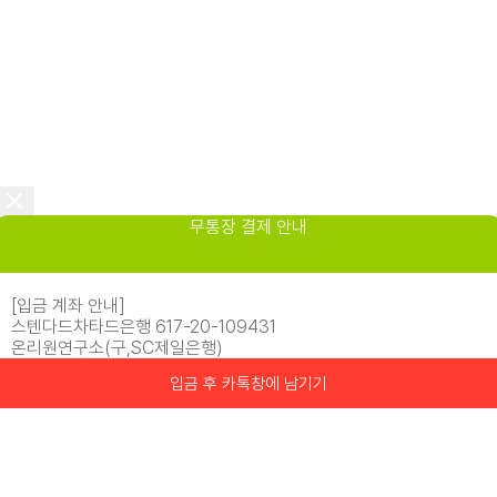
무통장 결제 안내
[입금 계좌 안내]
스텐다드차타드은행 617-20-109431
온리원연구소(구,SC제일은행)
입금 후 카톡창에 남기기