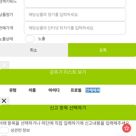
검색키워드
상품정가
판매가격
노출
노출상태
취소
등록
감추기 리스트 보기
유형
이름
아이디
프로필
전체해제
신고 항목 선택하기
아래 항목을 선택하거나 하단에 직접 입력하기에 신고내용을 입력해주세요.
성관련 정보