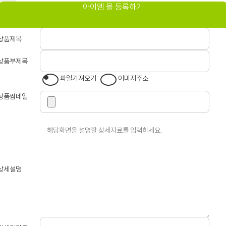
아이엠 몰 등록하기
상품제목
상품부제목
파일가져오기
이미지주소
상품썸네일
상세설명