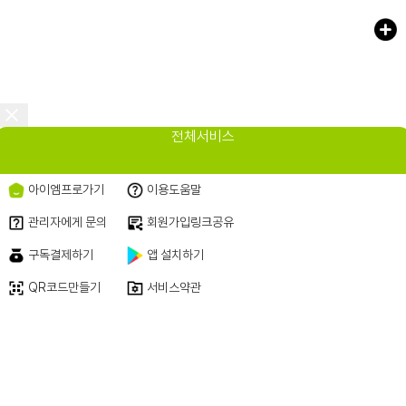
<
전체서비스
아이엠프로가기
이용도움말
관리자에게 문의
회원가입링크공유
원챗 AI-OS
● 운영 비서
구독결제하기
앱 설치하기
QR코드만들기
서비스약관