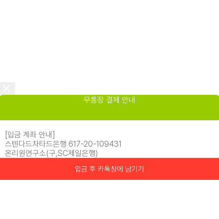
무통장 결제 안내
[입금 계좌 안내]
스텐다드차타드은행 617-20-109431
온리원연구소(구,SC제일은행)
입금 후 카톡창에 남기기