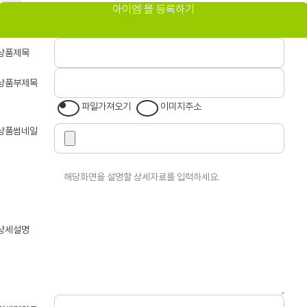
아이엠 몰 등록하기
상품제목
상품부제목
파일가져오기
이미지주소
상품썸네일
상세설명