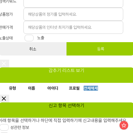
검색키워드
상품정가
판매가격
노출
노출상태
취소
등록
감추기 리스트 보기
유형
이름
아이디
프로필
전체해제
신고 항목 선택하기
아래 항목을 선택하거나 하단에 직접 입력하기에 신고내용을 입력해주세요.
성관련 정보