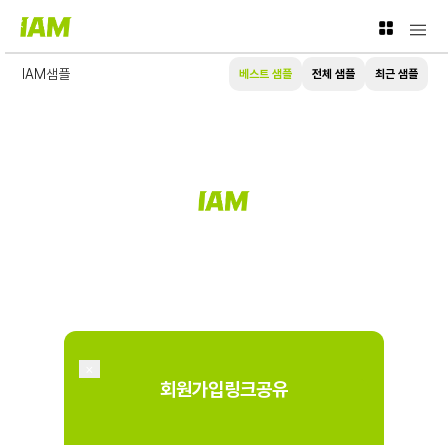
<
IAM샘플
베스트 샘플
전체 샘플
최근 샘플
원챗 AI-OS
● 운영 비서
×
회원가입링크공유