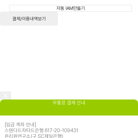
자동 IAM만들기
결제/이용내역보기
무통장 결제 안내
[입금 계좌 안내]
스텐다드차타드은행 617-20-109431
온리원연구소(구,SC제일은행)